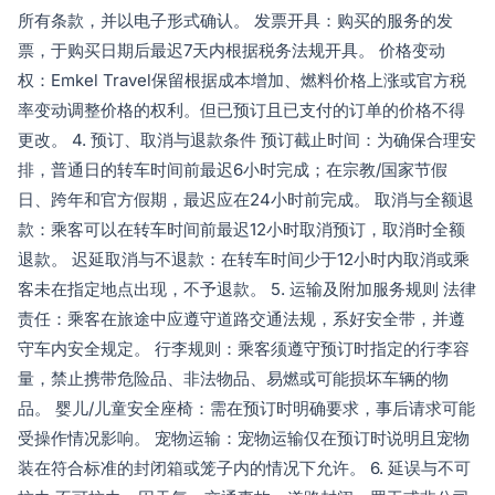
所有条款，并以电子形式确认。 发票开具：购买的服务的发
票，于购买日期后最迟7天内根据税务法规开具。 价格变动
权：Emkel Travel保留根据成本增加、燃料价格上涨或官方税
率变动调整价格的权利。但已预订且已支付的订单的价格不得
更改。 4. 预订、取消与退款条件 预订截止时间：为确保合理安
排，普通日的转车时间前最迟6小时完成；在宗教/国家节假
日、跨年和官方假期，最迟应在24小时前完成。 取消与全额退
款：乘客可以在转车时间前最迟12小时取消预订，取消时全额
退款。 迟延取消与不退款：在转车时间少于12小时内取消或乘
客未在指定地点出现，不予退款。 5. 运输及附加服务规则 法律
责任：乘客在旅途中应遵守道路交通法规，系好安全带，并遵
守车内安全规定。 行李规则：乘客须遵守预订时指定的行李容
量，禁止携带危险品、非法物品、易燃或可能损坏车辆的物
品。 婴儿/儿童安全座椅：需在预订时明确要求，事后请求可能
受操作情况影响。 宠物运输：宠物运输仅在预订时说明且宠物
装在符合标准的封闭箱或笼子内的情况下允许。 6. 延误与不可