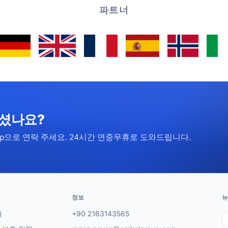
파트너
하셨나요?
pp으로 연락 주세요. 24시간 연중무휴로 도와드립니다.
정보
뉴
개
+90 2163143565