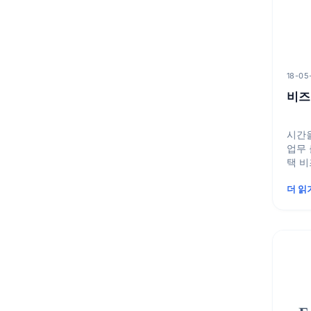
18-05
비즈
시간을
업무 출
택 비즈니스 세계에서 시간은 가장
귀중한
더 읽
속...