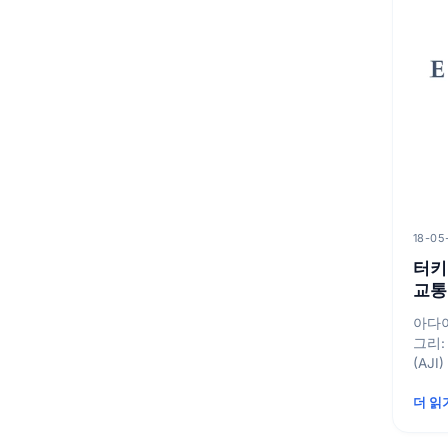
18-05
터키
교통
아다야
그리: 
(AJI) 아마트야: 아마트야 Merzifon
공항 (MZH) 
더 읽
보...