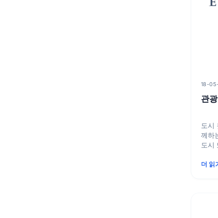
18-05
관광
도시 첫
께하는
도시 
간이 
더 읽
서...