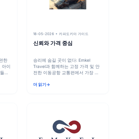
18-05-2026
카파도키아 가이드
신뢰와 가격 중심
간편한
승리에 숨길 곳이 없다: Emkel
이
Travel과 함께하는 고정 가격 및 안
 들고
전한 이동공항 교통편에서 가장 흔
때,
히 접하는 문제는 거리 연장, 교통
더 읽기
체증으로...