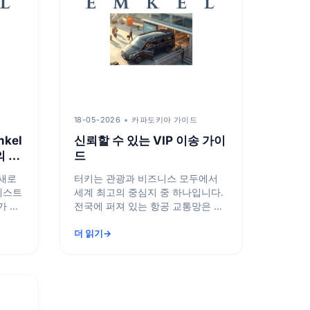
18-05-2026
카파도키아 가이드
kel
신뢰할 수 있는 VIP 이송 가이
의 셔
드
요
 새로
터키는 관광과 비즈니스 모두에서
테스트
세계 최고의 중심지 중 하나입니다.
가 없
전국에 퍼져 있는 항공 교통망은 매
범위한
년 수백만 명의 여행객을 맞이합니
더 읽기
다....