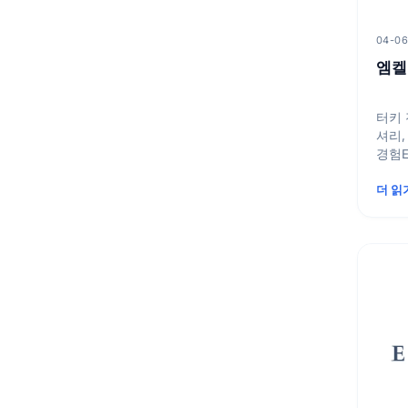
04-0
엠켈
터키 
셔리,
경험E
전문 
더 읽
합니다