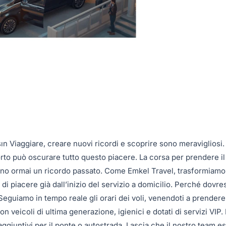
şın Viaggiare, creare nuovi ricordi e scoprire sono meravigliosi.
rto può oscurare tutto questo piacere. La corsa per prendere il 
 sono ormai un ricordo passato. Come Emkel Travel, trasformiamo 
 piacere già dall’inizio del servizio a domicilio. Perché dovres
Seguiamo in tempo reale gli orari dei voli, venendoti a prendere
n veicoli di ultima generazione, igienici e dotati di servizi VIP.
aggiuntivi per il ponte o autostrada. Lascia che il nostro team es