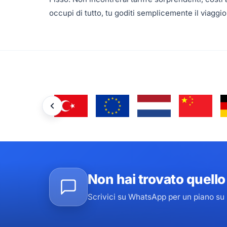
occupi di tutto, tu goditi semplicemente il viaggio
Non hai trovato quell
Scrivici su WhatsApp per un piano su m