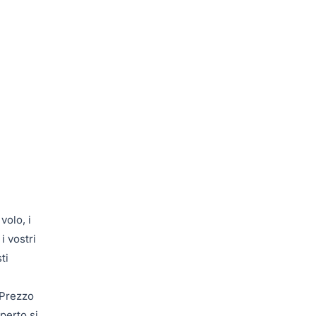
volo, i
i vostri
ti
 Prezzo
perto si