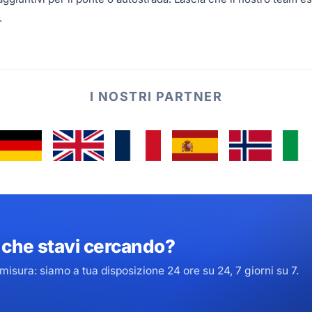
.
I NOSTRI PARTNER
o che stavi cercando?
isura: siamo a tua disposizione 24 ore su 24, 7 giorni su 7.