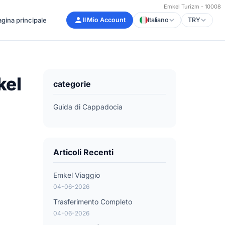
Emkel Turizm - 10008
gina principale
Il Mio Account
Italiano
TRY
kel
categorie
Guida di Cappadocia
Articoli Recenti
Emkel Viaggio
04-06-2026
Trasferimento Completo
04-06-2026