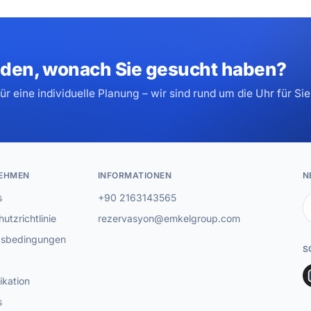
nden, wonach Sie gesucht haben?
r eine individuelle Planung – wir sind rund um die Uhr für Sie
EHMEN
INFORMATIONEN
N
s
+90 2163143565
utzrichtlinie
rezervasyon@emkelgroup.com
sbedingungen
S
kation
s